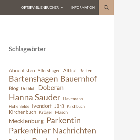
ORTSFAMILIENBÜCHER
INFORMATION
Schlagwörter
Ahnenlisten
Althof
Allershagen
Barten
Bartenshagen
Bauernhof
Doberan
Blog
Dethloff
Hanna Sauder
Havemann
Ivendorf
Jürß
Hohenfelde
Kirchbuch
Kirchenbuch
Kröger
Masch
Parkentin
Mecklenburg
Parkentiner Nachrichten