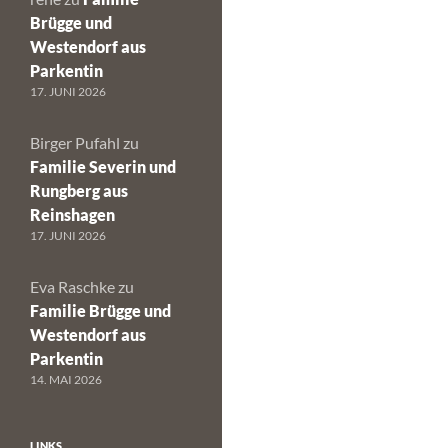
Brügge und
Westendorf aus
Parkentin
17. JUNI 2026
Birger Pufahl
zu
Familie Severin und
Rungberg aus
Reinshagen
17. JUNI 2026
Eva Raschke
zu
Familie Brügge und
Westendorf aus
Parkentin
14. MAI 2026
LINKS