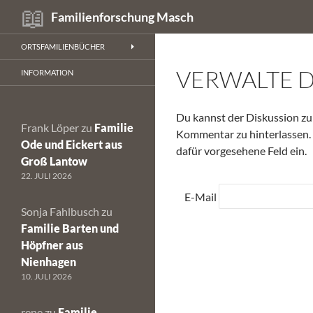
Suchen
Familienforschung Masch
Zum
ORTSFAMILIENBÜCHER
Inhalt
VERWALTE 
springen
INFORMATION
Du kannst der Diskussion 
Frank Löper
zu
Familie
Kommentar zu hinterlassen. 
Ode und Eickert aus
dafür vorgesehene Feld ein.
Groß Lantow
22. JULI 2026
E-Mail
Sonja Fahlbusch
zu
Familie Barten und
Höpfner aus
Nienhagen
10. JULI 2026
rene
zu
Familie