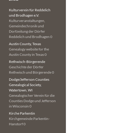
Kulturverein für Reddelich
und Brodhagen e.V.
Kulturveranstaltungen,
Gemeindechronik und
Dorfzeitung der Dörfer
Reddelich und Brodhagen 0
Austin County, Texas
Genealogy website for the
Austin County in Texas 0
Rethwisch-Börgerende
Geschichte der Dörfer
Rethwisch und Börgerende 0
Dodge/Jefferson Counties
Genealogical Society,
Watertown, WI
Genealogischer Verein für die
Counties Dodge und Jefferson
in Wisconsin 0
Kirche Parkentin
Kirchgemeinde Parkentin-
Hanstorf 0