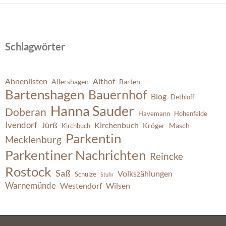
Schlagwörter
Ahnenlisten
Althof
Allershagen
Barten
Bartenshagen
Bauernhof
Blog
Dethloff
Hanna Sauder
Doberan
Havemann
Hohenfelde
Ivendorf
Jürß
Kirchenbuch
Kröger
Masch
Kirchbuch
Parkentin
Mecklenburg
Parkentiner Nachrichten
Reincke
Rostock
Saß
Volkszählungen
Schulze
Stuhr
Warnemünde
Westendorf
Wilsen