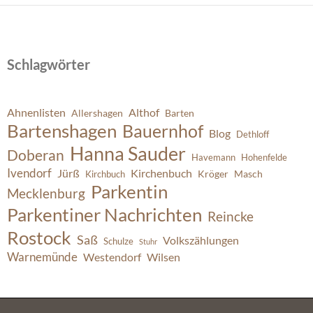
Schlagwörter
Ahnenlisten
Althof
Allershagen
Barten
Bartenshagen
Bauernhof
Blog
Dethloff
Hanna Sauder
Doberan
Havemann
Hohenfelde
Ivendorf
Jürß
Kirchenbuch
Kröger
Masch
Kirchbuch
Parkentin
Mecklenburg
Parkentiner Nachrichten
Reincke
Rostock
Saß
Volkszählungen
Schulze
Stuhr
Warnemünde
Westendorf
Wilsen