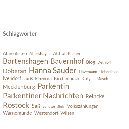
Schlagwörter
Ahnenlisten
Althof
Allershagen
Barten
Bartenshagen
Bauernhof
Blog
Dethloff
Hanna Sauder
Doberan
Havemann
Hohenfelde
Ivendorf
Jürß
Kirchenbuch
Kröger
Masch
Kirchbuch
Parkentin
Mecklenburg
Parkentiner Nachrichten
Reincke
Rostock
Saß
Volkszählungen
Schulze
Stuhr
Warnemünde
Westendorf
Wilsen