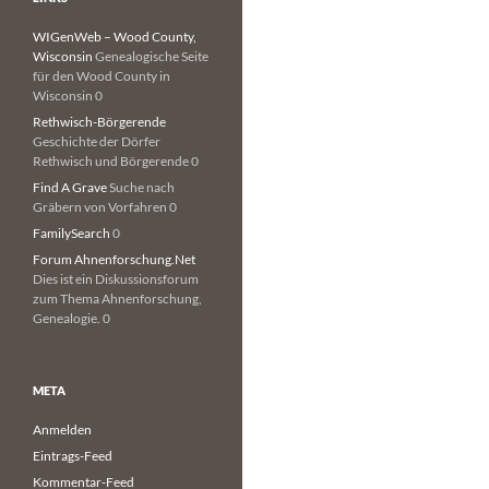
WIGenWeb – Wood County,
Wisconsin
Genealogische Seite
für den Wood County in
Wisconsin 0
Rethwisch-Börgerende
Geschichte der Dörfer
Rethwisch und Börgerende 0
Find A Grave
Suche nach
Gräbern von Vorfahren 0
FamilySearch
0
Forum Ahnenforschung.Net
Dies ist ein Diskussionsforum
zum Thema Ahnenforschung,
Genealogie. 0
META
Anmelden
Eintrags-Feed
Kommentar-Feed