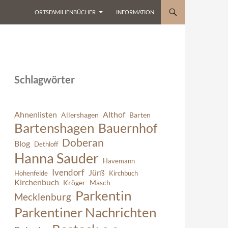
ORTSFAMILIENBÜCHER
INFORMATION
Schlagwörter
Ahnenlisten
Althof
Allershagen
Barten
Bartenshagen
Bauernhof
Doberan
Blog
Dethloff
Hanna Sauder
Havemann
Ivendorf
Jürß
Hohenfelde
Kirchbuch
Kirchenbuch
Kröger
Masch
Parkentin
Mecklenburg
Parkentiner Nachrichten