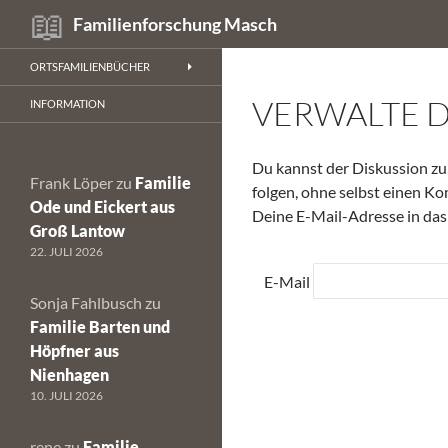
Suchen
Familienforschung Masch
Zum
ORTSFAMILIENBÜCHER
Inhalt
VERWALTE 
springen
INFORMATION
Du kannst der Diskussion 
Frank Löper
zu
Familie
folgen, ohne selbst einen Ko
Ode und Eickert aus
Deine E-Mail-Adresse in das
Groß Lantow
22. JULI 2026
E-Mail
Sonja Fahlbusch
zu
Familie Barten und
Höpfner aus
Nienhagen
10. JULI 2026
rene
zu
Familie