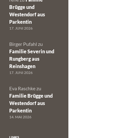
Brügge und
Westendorf aus
Parkentin
17. JUNI 2026
Birger Pufahl
zu
Familie Severin und
Rungberg aus
Reinshagen
17. JUNI 2026
Eva Raschke
zu
Familie Brügge und
Westendorf aus
Parkentin
14. MAI 2026
LINKS