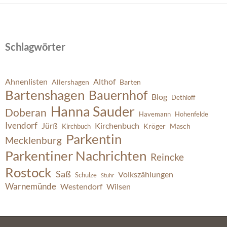
Schlagwörter
Ahnenlisten
Althof
Allershagen
Barten
Bartenshagen
Bauernhof
Blog
Dethloff
Hanna Sauder
Doberan
Havemann
Hohenfelde
Ivendorf
Jürß
Kirchenbuch
Kröger
Masch
Kirchbuch
Parkentin
Mecklenburg
Parkentiner Nachrichten
Reincke
Rostock
Saß
Volkszählungen
Schulze
Stuhr
Warnemünde
Westendorf
Wilsen