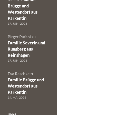
Brügge und
Westendorf aus
Parkentin
17. JUNI 2026
Birger Pufahl
zu
Familie Severin und
Rungberg aus
Reinshagen
17. JUNI 2026
Eva Raschke
zu
Familie Brügge und
Westendorf aus
Parkentin
14. MAI 2026
LINKS