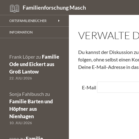
Suchen
Familienforschung Masch
Zum
ORTSFAMILIENBÜCHER
Inhalt
VERWALTE 
springen
INFORMATION
Du kannst der Diskussion 
Frank Löper
zu
Familie
folgen, ohne selbst einen Ko
Ode und Eickert aus
Deine E-Mail-Adresse in das
Groß Lantow
22. JULI 2026
E-Mail
Sonja Fahlbusch
zu
Familie Barten und
Höpfner aus
Nienhagen
10. JULI 2026
rene
zu
Familie