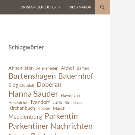
ORTSFAMILIENBÜCHER
INFORMATION
Schlagwörter
Ahnenlisten
Althof
Allershagen
Barten
Bartenshagen
Bauernhof
Doberan
Blog
Dethloff
Hanna Sauder
Havemann
Ivendorf
Jürß
Hohenfelde
Kirchbuch
Kirchenbuch
Kröger
Masch
Parkentin
Mecklenburg
Parkentiner Nachrichten