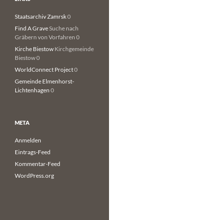
Staatsarchiv Zamrsk
0
Find A Grave
Suche nach
Gräbern von Vorfahren 0
Kirche Biestow
Kirchgemeinde
Biestow 0
WorldConnect Project
0
Gemeinde Elmenhorst-
Lichtenhagen
0
META
Anmelden
Eintrags-Feed
Kommentar-Feed
WordPress.org