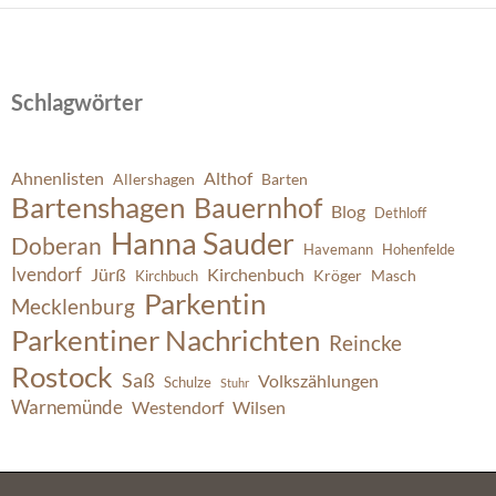
Schlagwörter
Ahnenlisten
Althof
Allershagen
Barten
Bartenshagen
Bauernhof
Blog
Dethloff
Hanna Sauder
Doberan
Havemann
Hohenfelde
Ivendorf
Jürß
Kirchenbuch
Kröger
Masch
Kirchbuch
Parkentin
Mecklenburg
Parkentiner Nachrichten
Reincke
Rostock
Saß
Volkszählungen
Schulze
Stuhr
Warnemünde
Westendorf
Wilsen