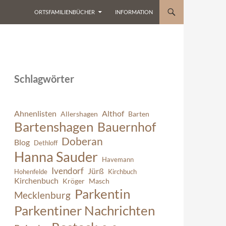
ORTSFAMILIENBÜCHER
INFORMATION
Schlagwörter
Ahnenlisten
Althof
Allershagen
Barten
Bartenshagen
Bauernhof
Doberan
Blog
Dethloff
Hanna Sauder
Havemann
Ivendorf
Jürß
Hohenfelde
Kirchbuch
Kirchenbuch
Kröger
Masch
Parkentin
Mecklenburg
Parkentiner Nachrichten