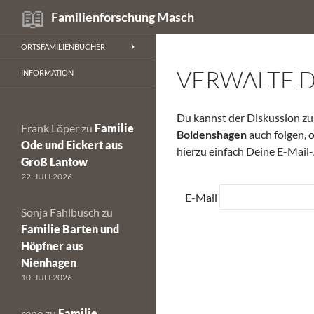
Suchen
Familienforschung Masch
Zum
ORTSFAMILIENBÜCHER
Inhalt
VERWALTE 
springen
INFORMATION
Du kannst der Diskussion 
Frank Löper
zu
Familie
Boldenshagen
auch folgen, 
Ode und Eickert aus
hierzu einfach Deine E-Mail-
Groß Lantow
22. JULI 2026
E-Mail
Sonja Fahlbusch
zu
Familie Barten und
Höpfner aus
Nienhagen
10. JULI 2026
rene
zu
Familie