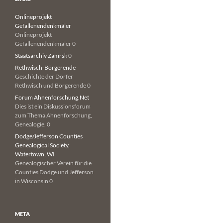
Onlineprojekt
Gefallenendenkmäler
Onlineprojekt
Gefallenendenkmäler 0
Staatsarchiv Zamrsk
0
Rethwisch-Börgerende
Geschichte der Dörfer
Rethwisch und Börgerende 0
Forum Ahnenforschung.Net
Dies ist ein Diskussionsforum
zum Thema Ahnenforschung,
Genealogie. 0
Dodge/Jefferson Counties
Genealogical Society,
Watertown, WI
Genealogischer Verein für die
Counties Dodge und Jefferson
in Wisconsin 0
META