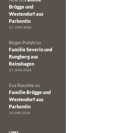
Brügge und
Westendorf aus
Parkentin
17. JUNI 2026
Birger Pufahl
zu
Familie Severin und
Rungberg aus
Reinshagen
17. JUNI 2026
Eva Raschke
zu
Familie Brügge und
Westendorf aus
Parkentin
14. MAI 2026
LINKS