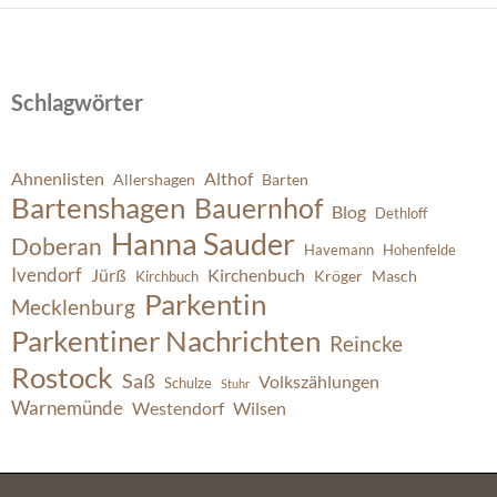
Schlagwörter
Ahnenlisten
Althof
Allershagen
Barten
Bartenshagen
Bauernhof
Blog
Dethloff
Hanna Sauder
Doberan
Havemann
Hohenfelde
Ivendorf
Jürß
Kirchenbuch
Kröger
Masch
Kirchbuch
Parkentin
Mecklenburg
Parkentiner Nachrichten
Reincke
Rostock
Saß
Volkszählungen
Schulze
Stuhr
Warnemünde
Westendorf
Wilsen