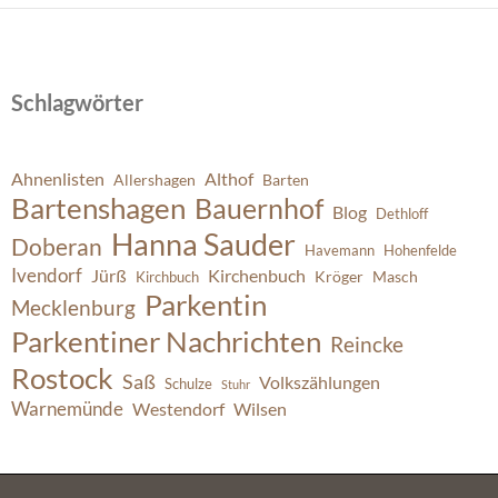
Schlagwörter
Ahnenlisten
Althof
Allershagen
Barten
Bartenshagen
Bauernhof
Blog
Dethloff
Hanna Sauder
Doberan
Havemann
Hohenfelde
Ivendorf
Jürß
Kirchenbuch
Kröger
Masch
Kirchbuch
Parkentin
Mecklenburg
Parkentiner Nachrichten
Reincke
Rostock
Saß
Volkszählungen
Schulze
Stuhr
Warnemünde
Westendorf
Wilsen