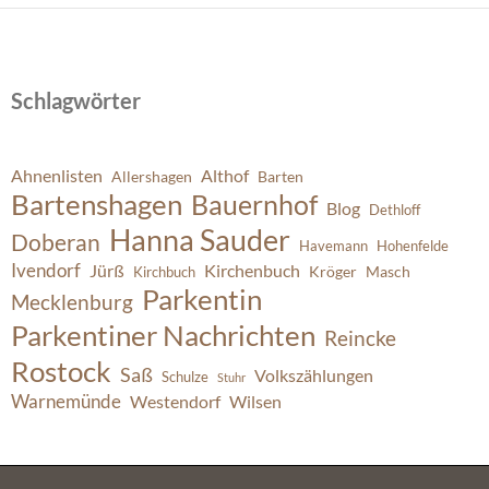
Schlagwörter
Ahnenlisten
Althof
Allershagen
Barten
Bartenshagen
Bauernhof
Blog
Dethloff
Hanna Sauder
Doberan
Havemann
Hohenfelde
Ivendorf
Jürß
Kirchenbuch
Kröger
Masch
Kirchbuch
Parkentin
Mecklenburg
Parkentiner Nachrichten
Reincke
Rostock
Saß
Volkszählungen
Schulze
Stuhr
Warnemünde
Westendorf
Wilsen