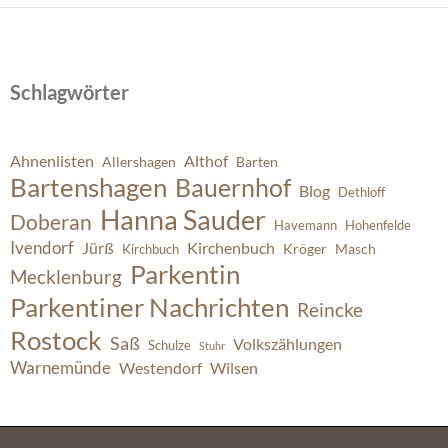
Schlagwörter
Ahnenlisten
Althof
Allershagen
Barten
Bartenshagen
Bauernhof
Blog
Dethloff
Hanna Sauder
Doberan
Havemann
Hohenfelde
Ivendorf
Jürß
Kirchenbuch
Kröger
Masch
Kirchbuch
Parkentin
Mecklenburg
Parkentiner Nachrichten
Reincke
Rostock
Saß
Volkszählungen
Schulze
Stuhr
Warnemünde
Westendorf
Wilsen