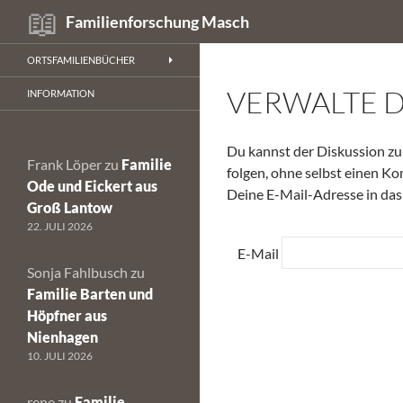
Suchen
Familienforschung Masch
Zum
ORTSFAMILIENBÜCHER
Inhalt
VERWALTE 
springen
INFORMATION
Du kannst der Diskussion 
Frank Löper
zu
Familie
folgen, ohne selbst einen Ko
Ode und Eickert aus
Deine E-Mail-Adresse in das
Groß Lantow
22. JULI 2026
E-Mail
Sonja Fahlbusch
zu
Familie Barten und
Höpfner aus
Nienhagen
10. JULI 2026
rene
zu
Familie