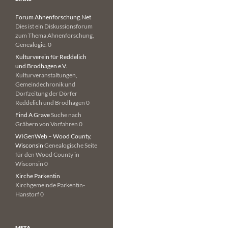
Forum Ahnenforschung.Net
Dies ist ein Diskussionsforum
zum Thema Ahnenforschung,
Genealogie. 0
Kulturverein für Reddelich
und Brodhagen e.V.
Kulturveranstaltungen,
Gemeindechronik und
Dorfzeitung der Dörfer
Reddelich und Brodhagen 0
Find A Grave
Suche nach
Gräbern von Vorfahren 0
WIGenWeb – Wood County,
Wisconsin
Genealogische Seite
für den Wood County in
Wisconsin 0
Kirche Parkentin
Kirchgemeinde Parkentin-
Hanstorf 0
META