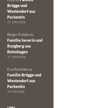
Brügge und
Westendorf aus
Parkentin
17. JUNI 2026
Birger Pufahl
zu
Familie Severin und
Rungberg aus
Reinshagen
17. JUNI 2026
Eva Raschke
zu
Familie Brügge und
Westendorf aus
Parkentin
14. MAI 2026
LINKS