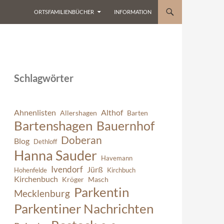
ORTSFAMILIENBÜCHER
INFORMATION
Schlagwörter
Ahnenlisten
Althof
Allershagen
Barten
Bartenshagen
Bauernhof
Doberan
Blog
Dethloff
Hanna Sauder
Havemann
Ivendorf
Jürß
Hohenfelde
Kirchbuch
Kirchenbuch
Kröger
Masch
Parkentin
Mecklenburg
Parkentiner Nachrichten